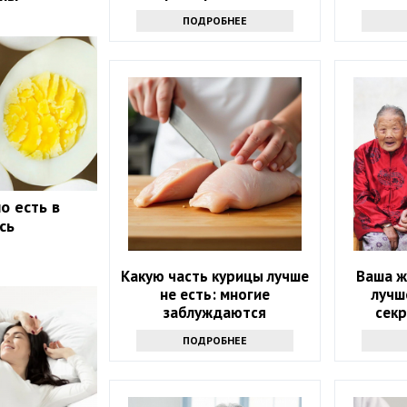
микроволновке и почему:
ПОДРОБНЕЕ
советы экспертов
о есть в
сь
Какую часть курицы лучше
Ваша ж
не есть: многие
лучш
заблуждаются
секр
д
ПОДРОБНЕЕ