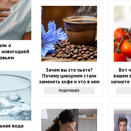
или о
 новогодней
ровьем
Зачем вы это пьете?
Вот ч
Почему цикорием стали
вашем з
заменять кофе и что в нем
начнете
хорошего
т
ПОДРОБНЕЕ
ьная вода