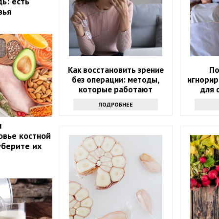
ь: есть
вья
Как восстановить зрение
По
без операции: методы,
игнорир
которые работают
для 
ПОДРОБНЕЕ
ы
овье костной
уберите их