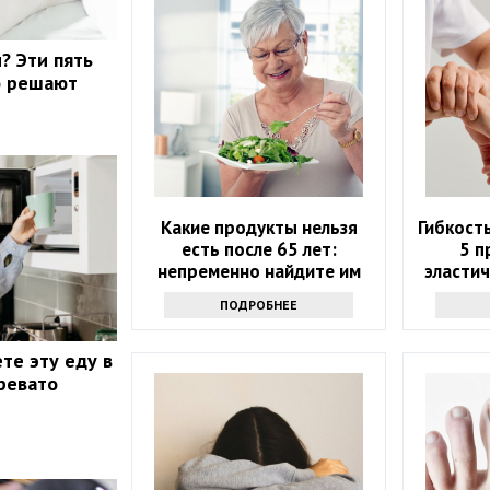
? Эти пять
о решают
Какие продукты нельзя
Гибкость
есть после 65 лет:
5 п
непременно найдите им
эластич
замену
ПОДРОБНЕЕ
те эту еду в
ревато