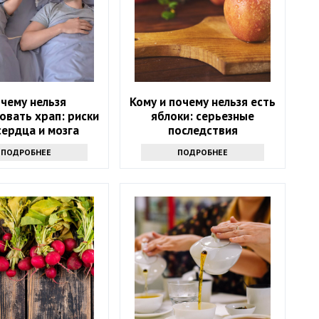
чему нельзя
Кому и почему нельзя есть
овать храп: риски
яблоки: серьезные
сердца и мозга
последствия
ПОДРОБНЕЕ
ПОДРОБНЕЕ