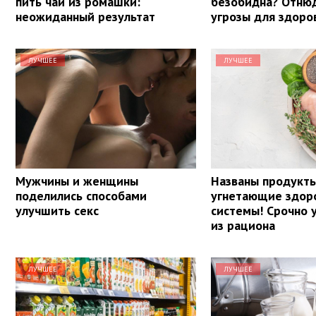
пить чай из ромашки:
безобидна? Отнюд
неожиданный результат
угрозы для здоро
ЛУЧШЕЕ
ЛУЧШЕЕ
Мужчины и женщины
Названы продукт
поделились способами
угнетающие здор
улучшить секс
системы! Срочно 
из рациона
ЛУЧШЕЕ
ЛУЧШЕЕ