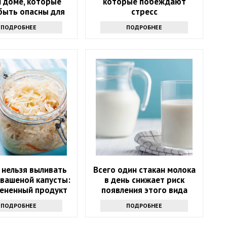
 доме, которые
которые побеждают
быть опасны для
стресс
его здоровья
ПОДРОБНЕЕ
ПОДРОБНЕЕ
 нельзя выливать
Всего один стакан молока
квашеной капусты:
в день снижает риск
ененный продукт
появления этого вида
рака. Но помогает не
ПОДРОБНЕЕ
ПОДРОБНЕЕ
только молоко