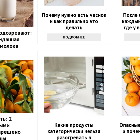
Почему нужно есть чеснок
После 
и как правильно это
каждый
делать
где у 
одозревают:
ПОДРОБНЕЕ
иданная
 молока
ть: 2
Какие продукты
Опасные
рыми
категорически нельзя
и поче
апрещено
разогревать в
ины