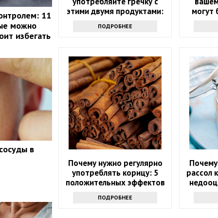
употребляйте гречку с
вашем
этими двумя продуктами:
могут 
онтролем: 11
возможны опасные
ваш
рые можно
ПОДРОБНЕЕ
последствия
оит избегать
сосуды в
Почему нужно регулярно
Почему
употреблять корицу: 5
рассол 
положительных эффектов
недооц
ПОДРОБНЕЕ