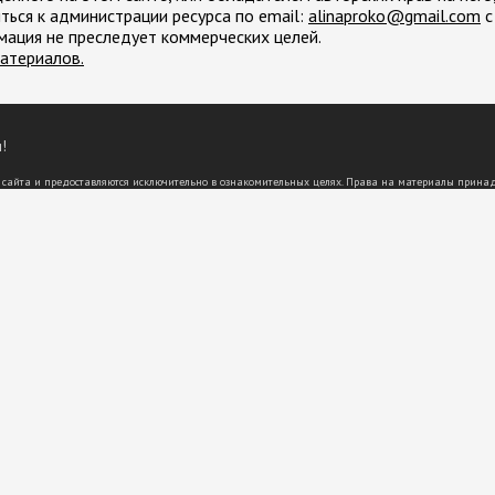
ться к администрации ресурса по email:
moc.liamg@okorpanila
с
мация не преследует коммерческих целей.
атериалов.
!
 сайта и предоставляются исключительно в ознакомительных целях. Права на материалы прина