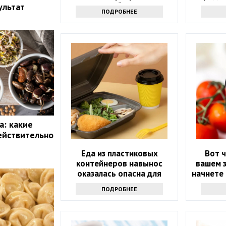
полезное блюдо в яд
ультат
ПОДРОБНЕЕ
а: какие
ействительно
Еда из пластиковых
Вот ч
контейнеров навынос
вашем з
оказалась опасна для
начнете
здоровья
т
ПОДРОБНЕЕ