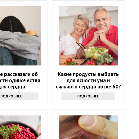
е рассказали об
Какие продукты выбрать
сти одиночества
для ясности ума и
для сердца
сильного сердца после 60?
Обратите внимание на
ПОДРОБНЕЕ
ПОДРОБНЕЕ
этот список