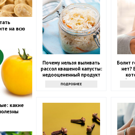
тать
ите на всю
Почему нельзя выливать
Болит г
рассол квашеной капусты:
нет? 
недооцененный продукт
кот
избави
ПОДРОБНЕЕ
ые: какие
полезны