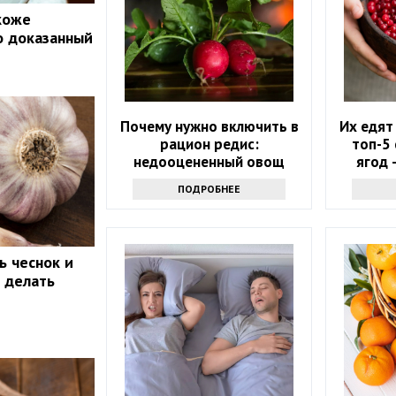
 коже
о доказанный
Почему нужно включить в
Их едят
рацион редис:
топ-5
недооцененный овощ
ягод 
ра
ПОДРОБНЕЕ
ь чеснок и
о делать