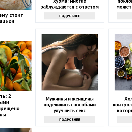
хурма: многие
покло
заблуждаются с ответом
может
здоров
ему стоит
ПОДРОБНЕЕ
рацион
у
ть: 2
Мужчины и женщины
Хо
рыми
поделились способами
контрол
апрещено
улучшить секс
котор
ины
которы
ПОДРОБНЕЕ