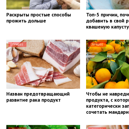
Раскрыты простые способы
Топ-5 причин, поч
прожить дольше
добавить в свой 
квашеную капуст
ЛУЧШЕЕ
ЛУЧШЕЕ
Назван предотвращающий
Чтобы не навреди
развитие рака продукт
продукта, с кото
категорически з
сочетать мандар