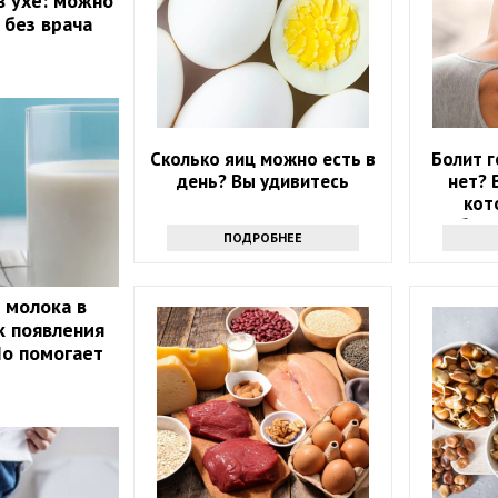
в ухе: можно
 без врача
Сколько яиц можно есть в
Болит г
день? Вы удивитесь
нет? 
кот
избави
ПОДРОБНЕЕ
 молока в
к появления
Но помогает