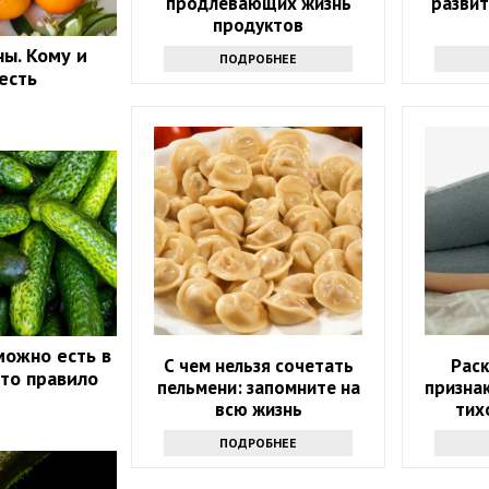
продлевающих жизнь
развит
продуктов
ы. Кому и
ПОДРОБНЕЕ
есть
можно есть в
С чем нельзя сочетать
Рас
это правило
пельмени: запомните на
признак
всю жизнь
тих
ПОДРОБНЕЕ