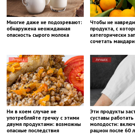
Многие даже не подозревают:
Чтобы не навреди
обнаружена неожиданная
продукта, с кото
опасность сырого молока
категорически з
сочетать мандар
ЛУЧШЕЕ
ЛУЧШЕЕ
Ни в коем случае не
Эти продукты зас
употребляйте гречку с этими
суставы работать 
двумя продуктами: возможны
молодости: включ
опасные последствия
рацион после 60 