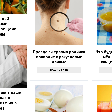
ть: 2
рыми
апрещено
ины
Правда ли травма родинки
Что буд
приводит к раку: новые
мёд 
данные
канце
ПОДРОБНЕЕ
тавят ваши
как в
ите их в
лет