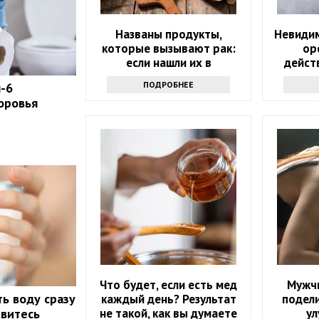
Названы продукты,
Невидим
которые вызывают рак:
ор
если нашли их в
дейст
холодильнике -
ПОДРОБНЕЕ
п-6
выбрасывайте
оровья
Что будет, если есть мед
Мужч
ть воду сразу
каждый день? Результат
подел
не такой, как вы думаете
ул
ивитесь