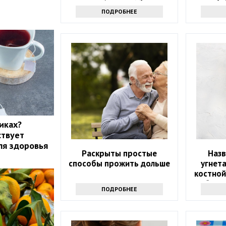
ПОДРОБНЕЕ
иках?
ствует
ля здоровья
Раскрыты простые
Наз
способы прожить дольше
угнет
костной
уберит
ПОДРОБНЕЕ