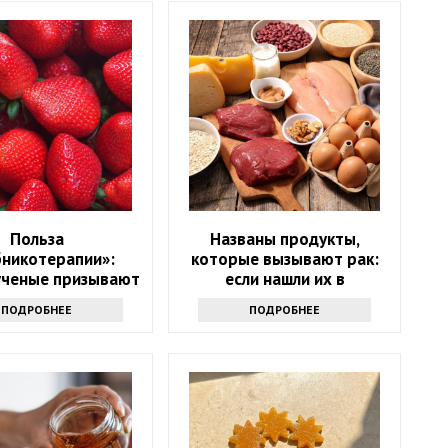
Польза
Названы продукты,
бникотерапии»:
которые вызывают рак:
ученые призывают
если нашли их в
 в возрасте 50+
холодильнике -
ПОДРОБНЕЕ
ПОДРОБНЕЕ
ать на эту ягоду
выбрасывайте