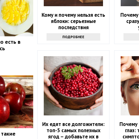
Кому и почему нельзя есть
Почему 
яблоки: серьезные
сраз
последствия
ПОДРОБНЕЕ
о есть в
сь
Их едят все долгожители:
Почему 
топ-5 самых полезных
глаз:
 такие
ягод – добавьте их в
симпт