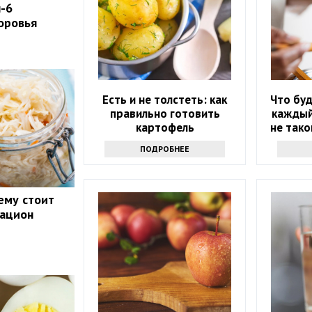
п-6
оровья
Есть и не толстеть: как
Что буд
правильно готовить
каждый
картофель
не тако
ПОДРОБНЕЕ
ему стоит
рацион
у