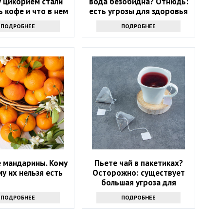
 цикорием стали
вода безобидна? Отнюдь:
 кофе и что в нем
есть угрозы для здоровья
хорошего
ПОДРОБНЕЕ
ПОДРОБНЕЕ
 мандарины. Кому
Пьете чай в пакетиках?
му их нельзя есть
Осторожно: существует
большая угроза для
здоровья
ПОДРОБНЕЕ
ПОДРОБНЕЕ