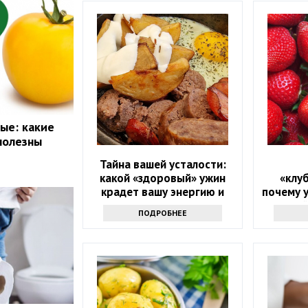
ые: какие
полезны
Тайна вашей усталости:
какой «здоровый» ужин
«клу
крадет вашу энергию и
почему 
красоту
людей
ПОДРОБНЕЕ
налег