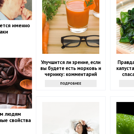
ется именно
наки
Улучшится ли зрение, если
Правда
вы будете есть морковь и
капуста
чернику: комментарий
спас
врача
ПОДРОБНЕЕ
ым людям
ные свойства