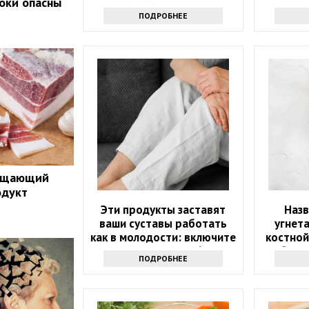
локи опасны
рацион в июне
з
ПОДРОБНЕЕ
ращающий
одукт
Эти продукты заставят
Наз
ваши суставы работать
угнет
как в молодости: включите
костной
их в рацион после 60 лет
уберит
ПОДРОБНЕЕ