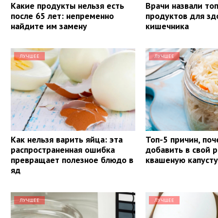
Какие продукты нельзя есть
Врачи назвали то
после 65 лет: непременно
продуктов для зд
найдите им замену
кишечника
ЛУЧШЕЕ
ЛУЧШЕЕ
Как нельзя варить яйца: эта
Топ-5 причин, поч
распространенная ошибка
добавить в свой 
превращает полезное блюдо в
квашеную капуст
яд
ЛУЧШЕЕ
ЛУЧШЕЕ