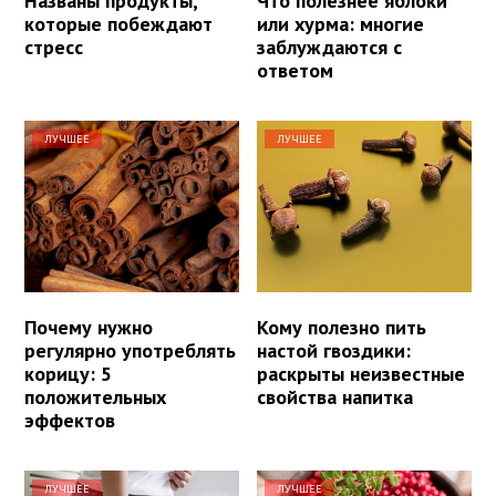
Названы продукты,
Что полезнее яблоки
которые побеждают
или хурма: многие
стресс
заблуждаются с
ответом
ЛУЧШЕЕ
ЛУЧШЕЕ
Почему нужно
Кому полезно пить
регулярно употреблять
настой гвоздики:
корицу: 5
раскрыты неизвестные
положительных
свойства напитка
эффектов
ЛУЧШЕЕ
ЛУЧШЕЕ