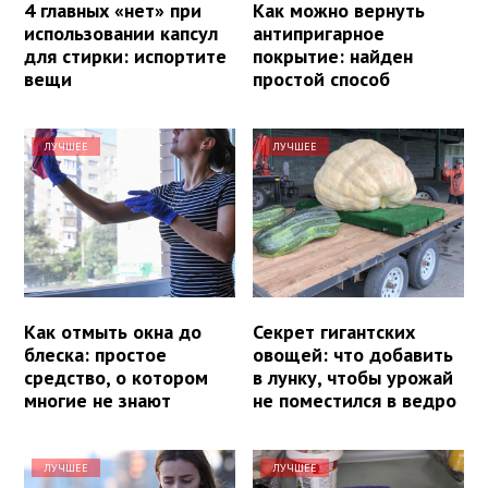
4 главных «нет» при
Как можно вернуть
использовании капсул
антипригарное
для стирки: испортите
покрытие: найден
вещи
простой способ
ЛУЧШЕЕ
ЛУЧШЕЕ
Как отмыть окна до
Секрет гигантских
блеска: простое
овощей: что добавить
средство, о котором
в лунку, чтобы урожай
многие не знают
не поместился в ведро
ЛУЧШЕЕ
ЛУЧШЕЕ