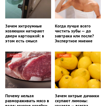
Зачем хитроумные
Когда лучше всего
хозяюшки натирают
чистить зубы — до
двери картошкой: в
завтрака или после?
этом есть смысл
Экспертное мнение
ЛУЧШЕЕ
ЛУЧШЕЕ
Почему нельзя
Зачем хитрые дачники
размораживать мясо в
скупают лимоны:
воде: многие хозяйки
узнаете — всегда