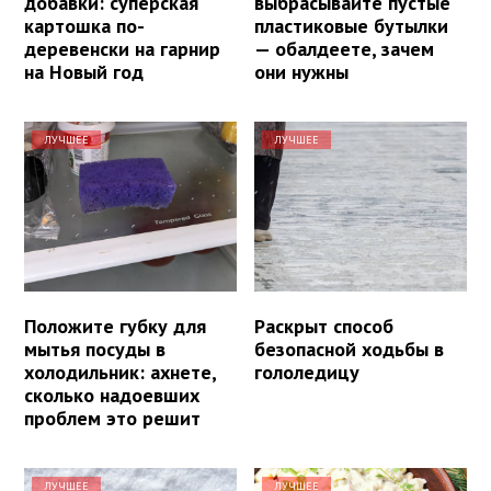
добавки: суперская
выбрасывайте пустые
картошка по-
пластиковые бутылки
деревенски на гарнир
— обалдеете, зачем
на Новый год
они нужны
ЛУЧШЕЕ
ЛУЧШЕЕ
Положите губку для
Раскрыт способ
мытья посуды в
безопасной ходьбы в
холодильник: ахнете,
гололедицу
сколько надоевших
проблем это решит
ЛУЧШЕЕ
ЛУЧШЕЕ