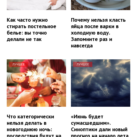
Как часто нужно
Почему нельзя класть
стирать постельное
яйца после варки в
белье: вы точно
холодную воду.
делали не так
Запомните раз и
навсегда
ЛУЧШЕЕ
ЛУЧШЕЕ
Что категорически
«Июнь будет
нельзя делать в
сумасшедшим».
новогоднюю ночь:
Синоптики дали новый
последствия будут на
прогноз на начало лета