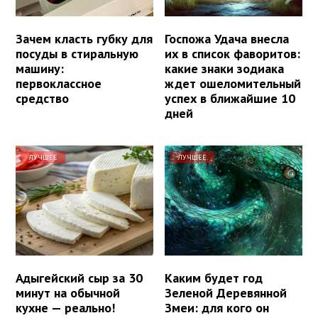
Зачем класть губку для
Госпожа Удача внесла
посуды в стиральную
их в список фаворитов:
машину:
какие знаки зодиака
первоклассное
ждет ошеломительный
средство
успех в ближайшие 10
дней
ЛУЧШЕЕ
ЛУЧШЕЕ
Адыгейский сыр за 30
Каким будет год
минут на обычной
Зеленой Деревянной
кухне — реально!
Змеи: для кого он