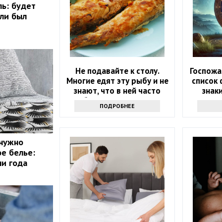
ль: будет
сли был
Не подавайте к столу.
Госпожа
Многие едят эту рыбу и не
список 
знают, что в ней часто
знак
бывают паразиты
ошелом
ПОДРОБНЕЕ
ближ
 нужно
ое белье:
ни года