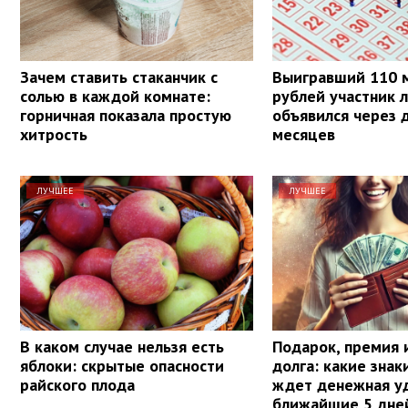
Зачем ставить стаканчик с
Выигравший 110 
солью в каждой комнате:
рублей участник 
горничная показала простую
объявился через 
хитрость
месяцев
ЛУЧШЕЕ
ЛУЧШЕЕ
В каком случае нельзя есть
Подарок, премия 
яблоки: скрытые опасности
долга: какие знак
райского плода
ждет денежная уд
ближайшие 5 дне