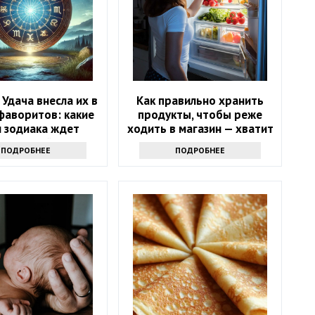
 Удача внесла их в
Как правильно хранить
фаворитов: какие
продукты, чтобы реже
и зодиака ждет
ходить в магазин — хватит
ительный успех в
надолго
ПОДРОБНЕЕ
ПОДРОБНЕЕ
айшие 10 дней