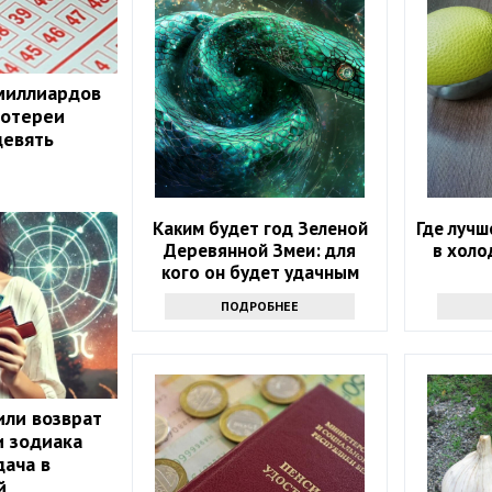
миллиардов
лотереи
девять
Каким будет год Зеленой
Где лучш
Деревянной Змеи: для
в холо
кого он будет удачным
ПОДРОБНЕЕ
или возврат
и зодиака
ача в
й