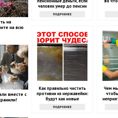
пенсионные деньги, если
во что
человек умер до пенсии
ПОДРОБНЕЕ
ть на
ите на всю
Как правильно чистить
Чем мы
противни из нержавейки:
чтобы
зли вместе с
будут как новые
неприят
хранили!
ПОДРОБНЕЕ