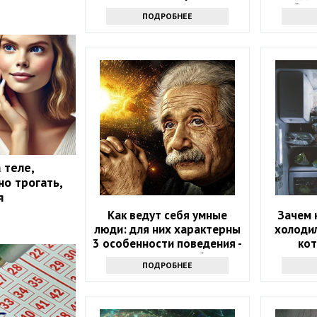
бела
ПОДРОБНЕЕ
 теле,
о трогать,
я
Как ведут себя умные
Зачем 
люди: для них характерны
холодил
3 особенности поведения -
ко
проверьте себя
ПОДРОБНЕЕ