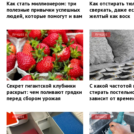
Как стать миллионером: три
Как отстирать тю
полезные привычки успешных
сверкать, даже е
людей, которые помогут и вам
желтый как воск
ЛУЧШЕЕ
ЛУЧШЕЕ
Секрет гигантской клубники
С какой частотой
раскрыт: чем поливают грядки
стирать постельн
перед сбором урожая
зависит от време
ЛУЧШЕЕ
ЛУЧШЕЕ