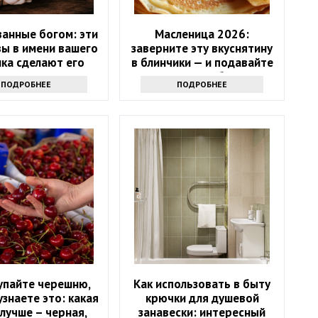
анные богом: эти
Масленица 2026:
вы в имени вашего
заверните эту вкуснятину
ка сделают его
в блинчики — и подавайте
счастливым
как главное блюдо
ПОДРОБНЕЕ
ПОДРОБНЕЕ
упайте черешню,
Как использовать в быту
узнаете это: какая
крючки для душевой
лучше – черная,
занавески: интересный