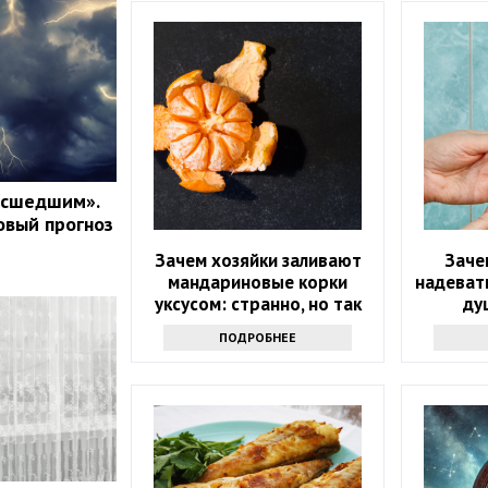
асшедшим».
овый прогноз
Зачем хозяйки заливают
Заче
мандариновые корки
надевать
уксусом: странно, но так
ду
поступают многие
инте
ПОДРОБНЕЕ