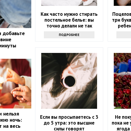
Как часто нужно стирать
Поцелов
постельное белье: вы
три бук
точно делали не так
ребен
и добавьте
ПОДРОБНЕЕ
овине
 минуты
и нельзя
Если вы просыпаетесь с 3
Не пок
нюю ночь:
до 5 утра: это высшие
пока не 
т на весь
силы говорят
ягода 