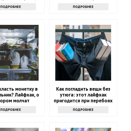
я или розовая
трюк - вам точно
ПОДРОБНЕЕ
ПОДРОБНЕЕ
захочется его повторить
класть монетку в
Как погладить вещи без
ьник? Лайфхак, о
утюга: этот лайфхак
тором молчат
пригодится при перебоях
с электричеством
ПОДРОБНЕЕ
ПОДРОБНЕЕ